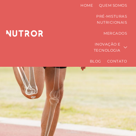
HOME
QUEM SOMOS
PRÉ-MISTURAS
NUTRICIONAIS
MERCADOS
INOVAÇÃO E
TECNOLOGIA
BLOG
CONTATO