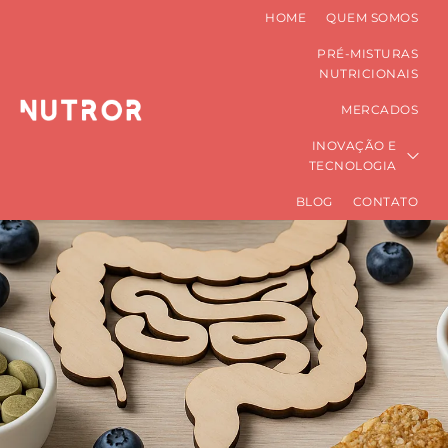
HOME
QUEM SOMOS
PRÉ-MISTURAS
NUTRICIONAIS
MERCADOS
INOVAÇÃO E
TECNOLOGIA
BLOG
CONTATO