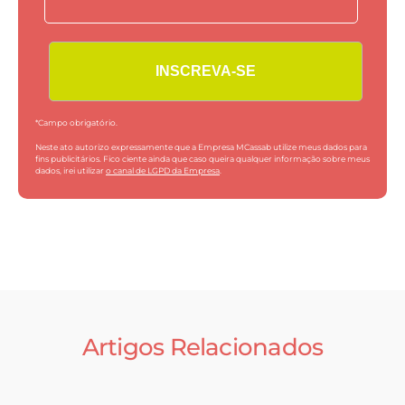
*Campo obrigatório.
Neste ato autorizo expressamente que a Empresa MCassab utilize meus dados para
fins publicitários. Fico ciente ainda que caso queira qualquer informação sobre meus
dados, irei utilizar
o canal de LGPD da Empresa
.
Artigos Relacionados