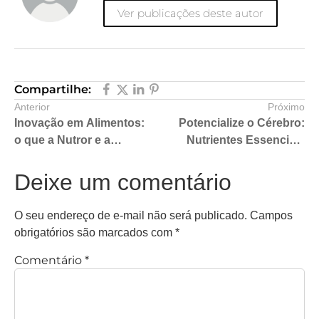
Ver publicações deste autor
Compartilhe:
Anterior
Próximo
Inovação em Alimentos:
Potencialize o Cérebro:
o que a Nutror e a
Nutrientes Essenciais
MCassab estão
para Otimização
apresentando no NIS
Cognitiva através de
Deixe um comentário
2025
Pré-misturas
Estratégicas
O seu endereço de e-mail não será publicado.
Campos
obrigatórios são marcados com
*
Comentário
*