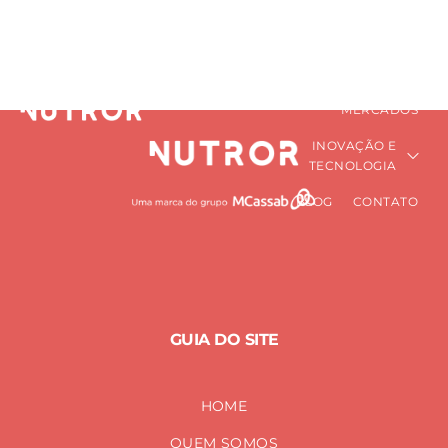
tendências
HOME
QUEM SOMOS
PRÉ-MISTURAS
Home
tendências
NUTRICIONAIS
MERCADOS
INOVAÇÃO E
TECNOLOGIA
BLOG
CONTATO
GUIA DO SITE
HOME
QUEM SOMOS