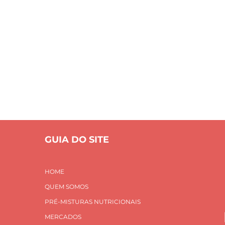
aúde em Sér
S
PRÉ-MISTURAS NUTRICIONAIS
MERCADOS
INOVAÇÃO E
CONTATO
Home
Saúde em Série
GUIA DO SITE
HOME
QUEM SOMOS
PRÉ-MISTURAS NUTRICIONAIS
MERCADOS