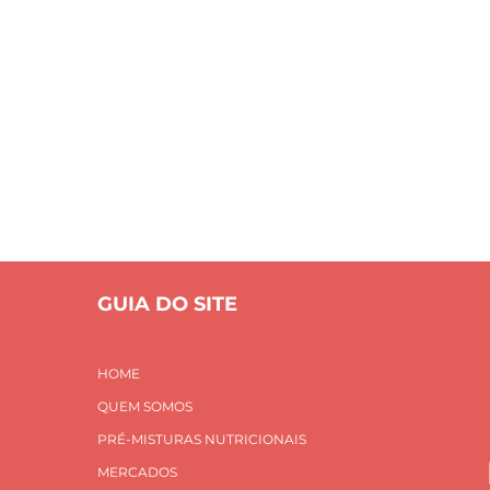
aúde dos oss
S
PRÉ-MISTURAS NUTRICIONAIS
MERCADOS
INOVAÇÃO E
CONTATO
Home
saúde dos ossos
GUIA DO SITE
HOME
QUEM SOMOS
PRÉ-MISTURAS NUTRICIONAIS
MERCADOS