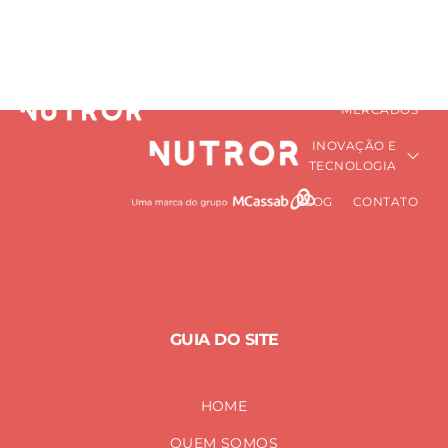
saúde dos músculos
HOME
QUEM SOMOS
PRÉ-MISTURAS
Home
saúde dos músculos
NUTRICIONAIS
MERCADOS
INOVAÇÃO E
TECNOLOGIA
BLOG
CONTATO
GUIA DO SITE
HOME
QUEM SOMOS