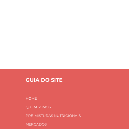
alidade de v
S
PRÉ-MISTURAS NUTRICIONAIS
MERCADOS
INOVAÇÃO E
CONTATO
Home
qualidade de vida
GUIA DO SITE
HOME
QUEM SOMOS
PRÉ-MISTURAS NUTRICIONAIS
MERCADOS