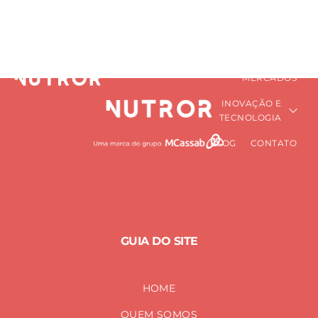
Plant Based
HOME
QUEM SOMOS
PRÉ-MISTURAS
Home
Plant Based
NUTRICIONAIS
MERCADOS
INOVAÇÃO E
TECNOLOGIA
BLOG
CONTATO
GUIA DO SITE
HOME
QUEM SOMOS