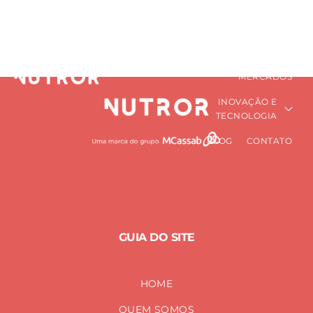
patologias
HOME
QUEM SOMOS
PRÉ-MISTURAS
Home
patologias
NUTRICIONAIS
MERCADOS
INOVAÇÃO E
TECNOLOGIA
BLOG
CONTATO
GUIA DO SITE
HOME
QUEM SOMOS