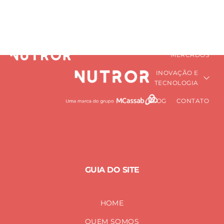
omega
HOME
QUEM SOMOS
PRÉ-MISTURAS
Home
omega
NUTRICIONAIS
MERCADOS
INOVAÇÃO E
TECNOLOGIA
BLOG
CONTATO
GUIA DO SITE
HOME
QUEM SOMOS