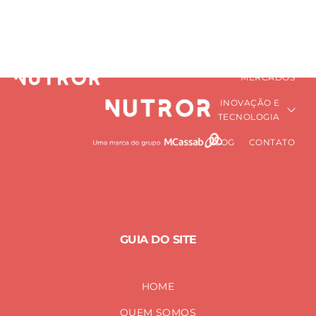
neurotransmissores
HOME
QUEM SOMOS
PRÉ-MISTURAS
Home
neurotransmissores
NUTRICIONAIS
MERCADOS
INOVAÇÃO E
TECNOLOGIA
BLOG
CONTATO
GUIA DO SITE
HOME
QUEM SOMOS