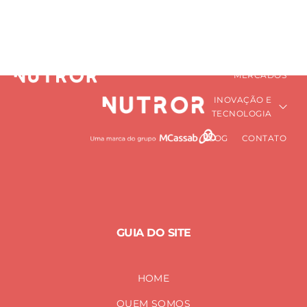
massa muscular
HOME
QUEM SOMOS
PRÉ-MISTURAS
Home
massa muscular
NUTRICIONAIS
MERCADOS
INOVAÇÃO E
TECNOLOGIA
BLOG
CONTATO
GUIA DO SITE
HOME
QUEM SOMOS