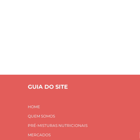
Inovação
S
PRÉ-MISTURAS NUTRICIONAIS
MERCADOS
INOVAÇÃO E
CONTATO
Home
Inovação
GUIA DO SITE
HOME
QUEM SOMOS
PRÉ-MISTURAS NUTRICIONAIS
MERCADOS