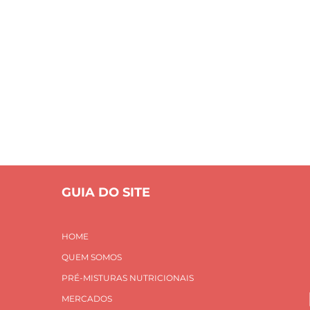
HACCP
S
PRÉ-MISTURAS NUTRICIONAIS
MERCADOS
INOVAÇÃO E
CONTATO
Home
HACCP
GUIA DO SITE
HOME
QUEM SOMOS
PRÉ-MISTURAS NUTRICIONAIS
MERCADOS