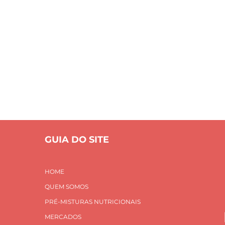
ações Nutrici
S
PRÉ-MISTURAS NUTRICIONAIS
MERCADOS
INOVAÇÃO E
CONTATO
Home
Alegações Nutricionais
GUIA DO SITE
HOME
QUEM SOMOS
PRÉ-MISTURAS NUTRICIONAIS
MERCADOS